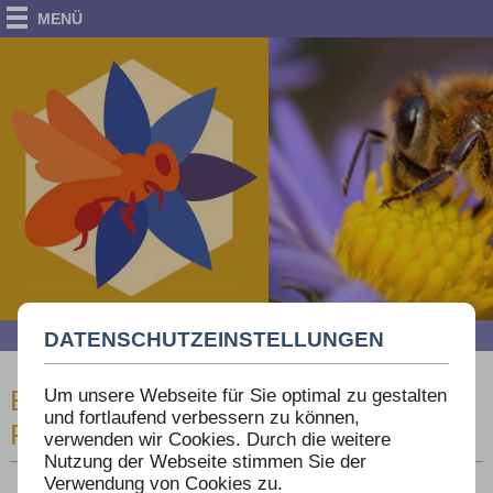
MENÜ
Dr. Werner Mühlen
Die Bienen-Bücherei am Eichenwald
DATENSCHUTZEINSTELLUNGEN
Um unsere Webseite für Sie optimal zu gestalten
BIENENKUNDLICHE SACH- UND
und fortlaufend verbessern zu können,
FACHBÜCHER
verwenden wir Cookies. Durch die weitere
Nutzung der Webseite stimmen Sie der
Verwendung von Cookies zu.