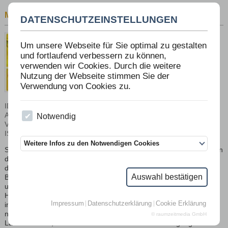
MENSCHEN UND BIENEN
DATENSCHUTZEINSTELLUNGEN
Um unsere Webseite für Sie optimal zu gestalten
und fortlaufend verbessern zu können,
verwenden wir Cookies. Durch die weitere
Nutzung der Webseite stimmen Sie der
Verwendung von Cookies zu.
ID: 335
Autor: Lorenz,
Notwendig
Verlag: Ökom Verlag,
ISBN: 978-3-8658-1713-6
Weitere Infos zu den Notwendigen Cookies
Seit einigen Jahren ist das Bienensterben in aller Munde. Und wenn
die Bienen sterben, so die Befürchtung, dann ist auch die Zukunft
der Menschheit gefährdet. Denn Bienen sichern durch ihre
Auswahl bestätigen
Blütenbestäubung eine Vielzahl menschlicher Nahrungsmittel und
unsere ökologischen Existenzgrundlagen. Dabei erfreuen sich
Honigbienen auch großer Sympathien und die Bienenhaltung wird
Impressum
Datenschutzerklärung
Cookie Erklärung
immer beliebter. Die Sorge um und für die Bienen wird zur Suche
nach nachhaltigen, „summenden“ Alternativen in der
© raumzeitmedia GmbH
Landwirtschaft, in der Stadt und im menschlichen Umgang mit