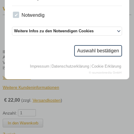
VON BIENEN UND MENSCHEN
Notwendig
Weitere Infos zu den Notwendigen Cookies
Auswahl bestätigen
ID: 4
Autor: Lachauer, Ulla
Verlag: Rowohlt,
Impressum
Datenschutzerklärung
Cookie Erklärung
ISBN: 978-3-498-03926-4
© raumzeitmedia GmbH
Versandkosten
Weitere Kundeninformationen
€
22,00
(zzgl.
Versandkosten
)
Anzahl: