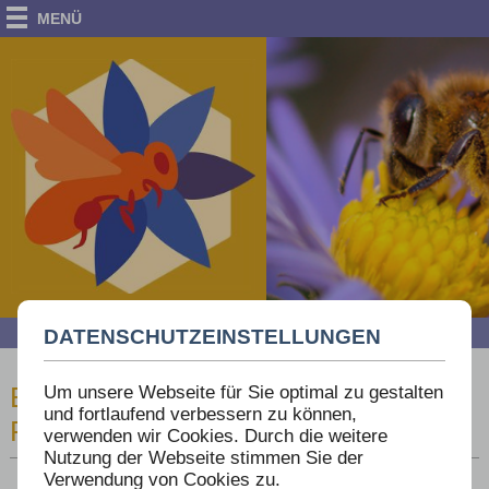
MENÜ
Dr. Werner Mühlen
Die Bienen-Bücherei am Eichenwald
DATENSCHUTZEINSTELLUNGEN
Um unsere Webseite für Sie optimal zu gestalten
BIENENKUNDLICHE SACH- UND
und fortlaufend verbessern zu können,
FACHBÜCHER
verwenden wir Cookies. Durch die weitere
Nutzung der Webseite stimmen Sie der
Verwendung von Cookies zu.