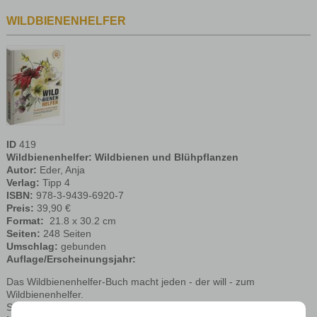
WILDBIENENHELFER
ID
419
Wildbienenhelfer
: Wildbienen und Blühpflanzen
Autor:
Eder, Anja
Verlag:
Tipp 4
ISBN:
978-3-9439-6920-7
Preis:
39,90 €
Format:
‎ 21.8 x 30.2 cm
Seiten:
248 Seiten
Umschlag:
gebunden
Auflage/Erscheinungsjahr:
Das Wildbienenhelfer-Buch macht jeden - der will - zum
Wildbienenhelfer.
Seit Jahren vollzieht sich in Gärten und auf Feldern ein