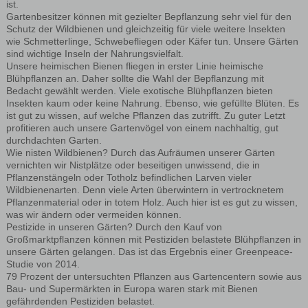
ist.
Gartenbesitzer können mit gezielter Bepflanzung sehr viel für den
Schutz der Wildbienen und gleichzeitig für viele weitere Insekten
wie Schmetterlinge, Schwebefliegen oder Käfer tun. Unsere Gärten
sind wichtige Inseln der Nahrungsvielfalt.
Unsere heimischen Bienen fliegen in erster Linie heimische
Blühpflanzen an. Daher sollte die Wahl der Bepflanzung mit
Bedacht gewählt werden. Viele exotische Blühpflanzen bieten
Insekten kaum oder keine Nahrung. Ebenso, wie gefüllte Blüten. Es
ist gut zu wissen, auf welche Pflanzen das zutrifft. Zu guter Letzt
profitieren auch unsere Gartenvögel von einem nachhaltig, gut
durchdachten Garten.
Wie nisten Wildbienen? Durch das Aufräumen unserer Gärten
vernichten wir Nistplätze oder beseitigen unwissend, die in
Pflanzenstängeln oder Totholz befindlichen Larven vieler
Wildbienenarten. Denn viele Arten überwintern in vertrocknetem
Pflanzenmaterial oder in totem Holz. Auch hier ist es gut zu wissen,
was wir ändern oder vermeiden können.
Pestizide in unseren Gärten? Durch den Kauf von
Großmarktpflanzen können mit Pestiziden belastete Blühpflanzen in
unsere Gärten gelangen. Das ist das Ergebnis einer Greenpeace-
Studie von 2014.
79 Prozent der untersuchten Pflanzen aus Gartencentern sowie aus
Bau- und Supermärkten in Europa waren stark mit Bienen
gefährdenden Pestiziden belastet.