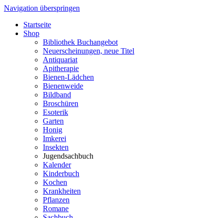
Navigation überspringen
Startseite
Shop
Bibliothek Buchangebot
Neuerscheinungen, neue Titel
Antiquariat
Apitherapie
Bienen-Lädchen
Bienenweide
Bildband
Broschüren
Esoterik
Garten
Honig
Imkerei
Insekten
Jugendsachbuch
Kalender
Kinderbuch
Kochen
Krankheiten
Pflanzen
Romane
Sachbuch