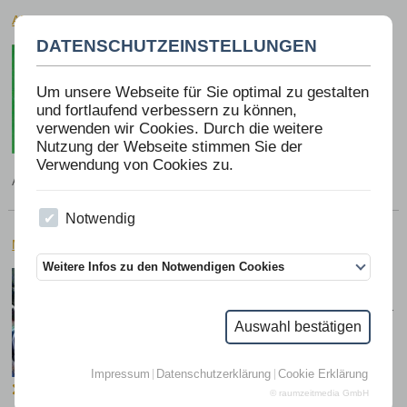
ARTENSCHUTZ IN UNTERRICHTSBEISPIELEN TEIL 1
DATENSCHUTZEINSTELLUNGEN
ID: 5
Autor: Hintermeier, Helmut
Verlag: Selbstverlag, ISBN: 978-3-403-02743-0
Um unsere Webseite für Sie optimal zu gestalten
und fortlaufend verbessern zu können,
€
21,90
(zzgl.
Versandkosten
)
verwenden wir Cookies. Durch die weitere
Nutzung der Webseite stimmen Sie der
Details sehen
Verwendung von Cookies zu.
Anzahl:
Notwendig
MIT KINDERN IM BIENENGARTEN
Weitere Infos zu den Notwendigen Cookies
ID: 337
Autor: Kutsch, Irmgard
Verlag: Verlag Freies Geistesleben, ISBN: 978-
3-7725-2394-6
Auswahl bestätigen
€
19,90
(zzgl.
Versandkosten
)
Impressum
Datenschutzerklärung
Cookie Erklärung
Details sehen
© raumzeitmedia GmbH